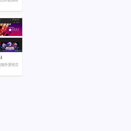
 CDK激活码
l
行的国外游戏交
站