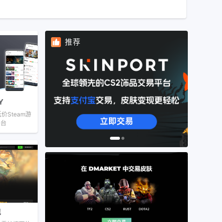
推荐
Y
价Steam游
平台
包