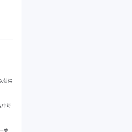
以获得
包中每
一美