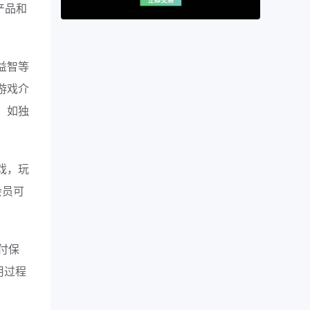
戏产品和
益智等
游戏介
，如独
戏，玩
会员可
支付保
用过程