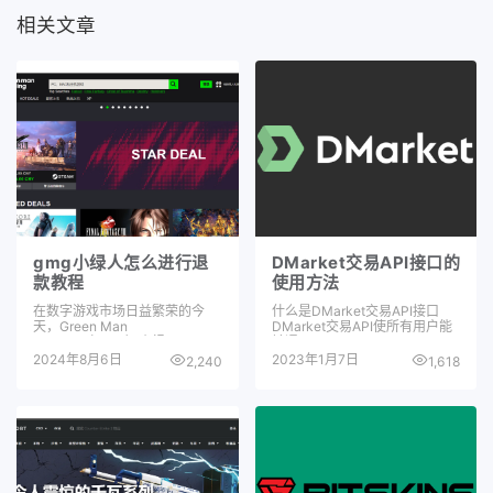
相关文章
gmg小绿人怎么进行退
DMarket交易API接口的
款教程
使用方法
在数字游戏市场日益繁荣的今
什么是DMarket交易API接口
天，Green Man
DMarket交易API使所有用户能
Gaming（GMG）小绿…
够通…
2024年8月6日
2023年1月7日
2,240
1,618