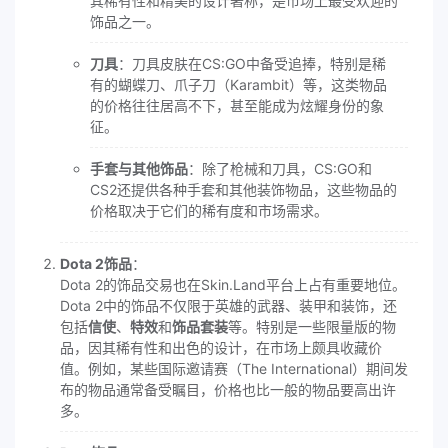
其稀有性和精美的设计著称，是市场上最受欢迎的
饰品之一。
刀具
：刀具皮肤在CS:GO中备受追捧，特别是稀
有的蝴蝶刀、爪子刀（Karambit）等，这类物品
的价格往往居高不下，甚至能成为炫耀身份的象
征。
手套与其他饰品
：除了枪械和刀具，CS:GO和
CS2还提供各种手套和其他装饰物品，这些物品的
价格取决于它们的稀有度和市场需求。
Dota 2饰品
：
Dota 2的饰品交易也在Skin.Land平台上占有重要地位。
Dota 2中的饰品不仅限于英雄的武器、装甲和装饰，还
包括
信使
、
特效
和
饰品套装
等。特别是一些限量版的物
品，因其稀有性和出色的设计，在市场上颇具收藏价
值。例如，某些国际邀请赛（The International）期间发
布的物品通常备受瞩目，价格也比一般的物品要高出许
多。