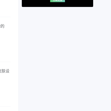
你的
皮肤设