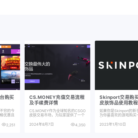
平台购买
CS.MONEY充值交易流程
Skinport交易购
及手续费详情
皮肤饰品使用教程
不穷的今
CS.MONEY作为全球知名的CSGO
如果你是Skinport的
格优惠且
皮肤交易市场，为玩家提供了一个
为你最喜欢的游戏购买
便捷、高…
你可能到…
2024年8月7日
2023年1月10日
2,251
4,350